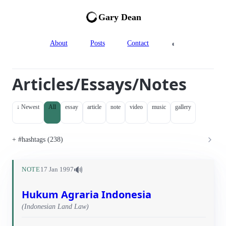
Gary Dean
◐
About
Posts
Contact
Articles/Essays/Notes
↓ Newest
All
essay
article
note
video
music
gallery
#hashtags (238)
🔊
NOTE
17 Jan 1997
Hukum Agraria Indonesia
(Indonesian Land Law)